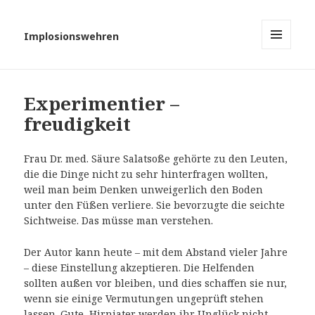
Implosionswehren
MENÜ
UND
WIDGETS
Experimentier –
freudigkeit
Frau Dr. med. Säure Salatsoße gehörte zu den Leuten,
die die Dinge nicht zu sehr hinterfragen wollten,
weil man beim Denken unweigerlich den Boden
unter den Füßen verliere. Sie bevorzugte die seichte
Sichtweise. Das müsse man verstehen.
Der Autor kann heute – mit dem Abstand vieler Jahre
– diese Einstellung akzeptieren. Die Helfenden
sollten außen vor bleiben, und dies schaffen sie nur,
wenn sie einige Vermutungen ungeprüft stehen
lassen. Gute Hirniater werden ihr Unglück nicht