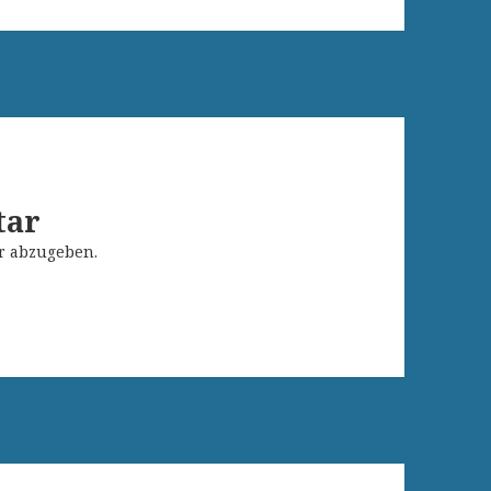
tar
r abzugeben.