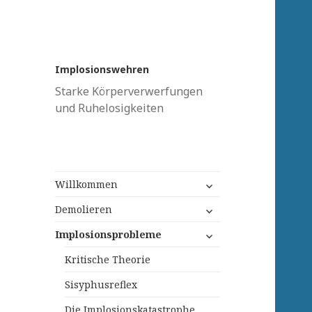
Implosionswehren
Starke Körperverwerfungen
und Ruhelosigkeiten
untermenü
Willkommen
anzeigen
untermenü
Demolieren
anzeigen
untermenü
Implosionsprobleme
anzeigen
Kritische Theorie
Sisyphusreflex
Die Implosionskatastrophe